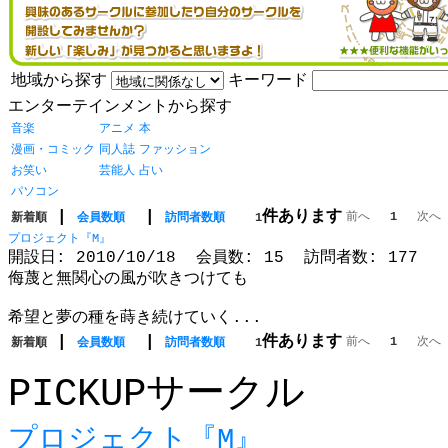
地域から探す
キーワード
エンターテインメントから探す
音楽
アニメ
本
漫画・コミック
同人誌
ファッション
お笑い
芸能人
占い
パソコン
|
|
件あります
前へ
1
次へ
新着順
会員数順
訪問者数順
1
プロジェクト『M』
開設日: 2010/10/18 会員数: 15 訪問者数: 177
侮蔑と無関心の風が吹きつけても
希望と夢の種を蒔き続けていく...
|
|
件あります
前へ
1
次へ
新着順
会員数順
訪問者数順
1
PICKUPサークル
プロジェクト『M』