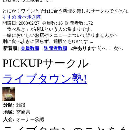
とにかくワインとそれに合う料理を楽しむサークルです(^.^)..
すすめ!食べ歩き隊
開設日: 2008/02/27 会員数: 16 訪問者数: 172
「食べ歩き」が趣味という人の集まりです。
一緒においしいお店やメニューについて語りませんか？
別に食べ歩きに限らず、通販でもOKです!...
新着順
|
会員数順
|
訪問者数順
2
件あります
前へ
1
次へ
PICKUPサークル
ライブタウン塾!
分類:
雑談
地域:
宮崎県
入会:
オーナー承認