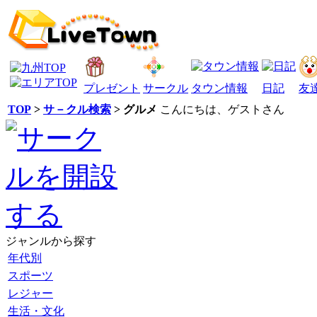
プレゼント
サークル
タウン情報
日記
友
TOP
>
サ－クル検索
> グルメ
こんにちは、
ゲスト
さん
ジャンルから探す
年代別
スポーツ
レジャー
生活・文化